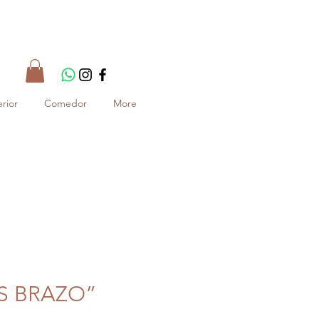
rior
Comedor
More
RIS BRAZO”