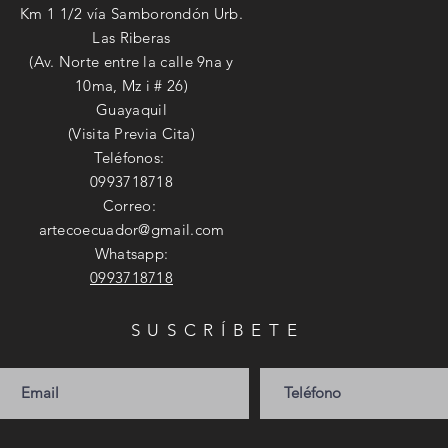
Km 1 1/2 vía Samborondón Urb.
Las Riberas
(Av. Norte entre la calle 9na y
10ma, Mz i # 26)
Guayaquil
(Visita Previa Cita)
Teléfonos:
0993718718
Correo:
artecoecuador@gmail.com
Whatsapp:
0993718718
SUSCRÍBETE