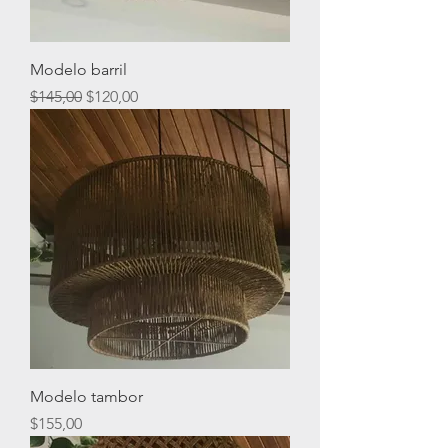
Modelo barril
Precio
Precio de oferta
$145,00
$120,00
Modelo tambor
Precio
$155,00