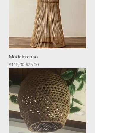
Modelo cono
Precio
Precio de oferta
$115,00
$75,00