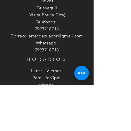
i # 26)
Guayaquil
(Visita Previa Cita)
Teléfonos:
0993718718
Correo:
artecoecuador@gmail.com
Whatsapp:
0993718718
HORARIOS
Lunes - Viernes
9am - 6:30pm
​​Sábado
9am - 2pm
SUSCRÍBETE