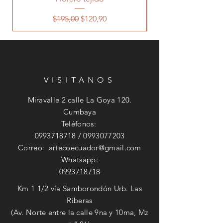
Precio
Precio de oferta
$195,00
$120,90
VISITANOS
Miravalle 2 calle La Goya 120.
Cumbaya
Teléfonos:
0993718718
/
0993077203
Correo:
artecoecuador@gmail.com
Whatsapp:
0993718718
Km 1 1/2 vía Samborondón Urb. Las
Riberas
(Av. Norte entre la calle 9na y 10ma, Mz