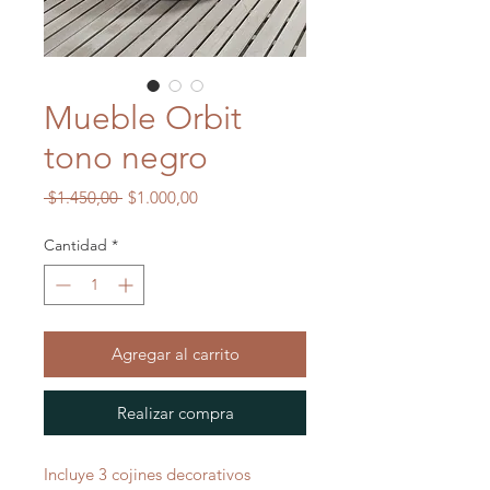
Mueble Orbit
tono negro
Precio
Precio
 $1.450,00 
$1.000,00
de
oferta
Cantidad
*
Agregar al carrito
Realizar compra
Incluye 3 cojines decorativos