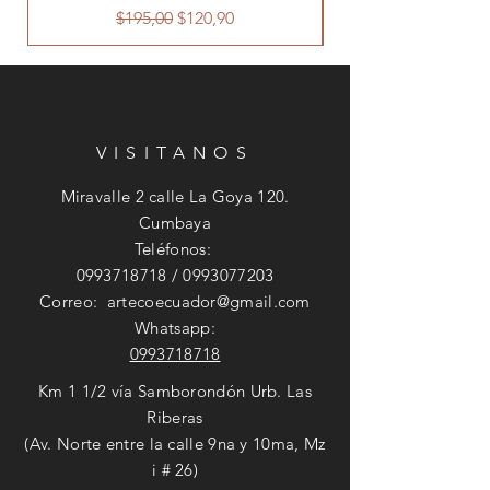
Precio
Precio de oferta
$195,00
$120,90
VISITANOS
Miravalle 2 calle La Goya 120.
Cumbaya
Teléfonos:
0993718718
/
0993077203
Correo:
artecoecuador@gmail.com
Whatsapp:
0993718718
Km 1 1/2 vía Samborondón Urb. Las
Riberas
(Av. Norte entre la calle 9na y 10ma, Mz
i # 26)