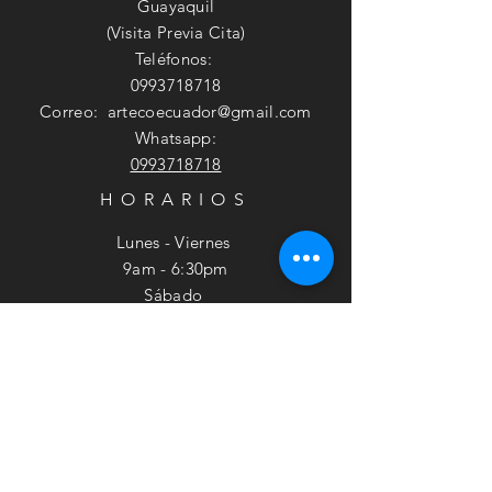
Guayaquil
(Visita Previa Cita)
Teléfonos:
0993718718
Correo:
artecoecuador@gmail.com
Whatsapp:
0993718718
HORARIOS
Lunes - Viernes
9am - 6:30pm
​​Sábado
9am - 2pm
SUSCRÍBETE