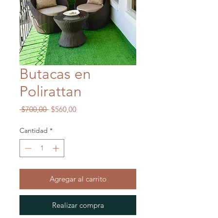
Butacas en
Polirattan
Precio
Precio
 $700,00 
$560,00
de
oferta
Cantidad
*
Agregar al carrito
Realizar compra