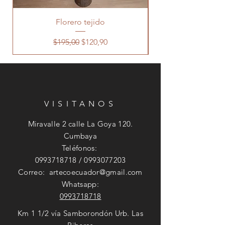
Florero tejido
Precio
Precio de oferta
$195,00
$120,90
VISITANOS
Miravalle 2 calle La Goya 120.
Cumbaya
Teléfonos:
0993718718
/
0993077203
Correo:
artecoecuador@gmail.com
Whatsapp:
0993718718
Km 1 1/2 vía Samborondón Urb. Las