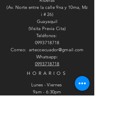
Riberas
(Av. Norte entre la calle 9na y 10ma, Mz
i # 26)
Guayaquil
(Visita Previa Cita)
Teléfonos:
0993718718
Correo:
artecoecuador@gmail.com
Whatsapp:
0993718718
HORARIOS
Lunes - Viernes
9am - 6:30pm
​​Sábado
9am - 2pm
SUSCRÍBETE