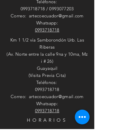
Teléfonos:
0993718718
/
0993077203
Correo:
artecoecuador@gmail.com
Whatsapp:
0993718718
Km 1 1/2 vía Samborondón Urb. Las
Riberas
(Av. Norte entre la calle 9na y 10ma, Mz
i # 26)
Guayaquil
(Visita Previa Cita)
Teléfonos:
0993718718
Correo:
artecoecuador@gmail.com
Whatsapp:
0993718718
HORARIOS
Lunes - Viernes