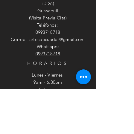
i # 26)
Guayaquil
(Visita Previa Cita)
Teléfonos:
0993718718
Correo:
artecoecuador@gmail.com
Whatsapp:
0993718718
HORARIOS
Lunes - Viernes
9am - 6:30pm
​​Sábado
9am - 2pm
SUSCRÍBETE