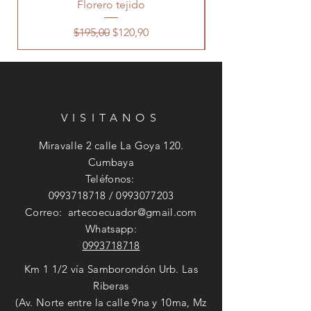
Florero tejido
Precio
Precio de oferta
$195,00
$120,90
VISITANOS
Miravalle 2 calle La Goya 120.
Cumbaya
Teléfonos:
0993718718
/
0993077203
Correo:
artecoecuador@gmail.com
Whatsapp:
0993718718
Km 1 1/2 vía Samborondón Urb. Las
Riberas
(Av. Norte entre la calle 9na y 10ma, Mz