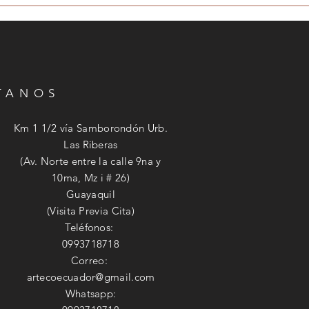
ITANOS
Km 1 1/2 vía Samborondón Urb.
Las Riberas
(Av. Norte entre la calle 9na y
10ma, Mz i # 26)
Guayaquil
(Visita Previa Cita)
Teléfonos:
0993718718
Correo:
artecoecuador@gmail.com
Whatsapp: