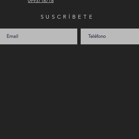
0993718718
SUSCRÍBETE