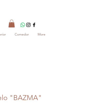
rior
Comedor
More
delo "BAZMA"