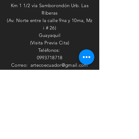
Km 1 1/2 vía Samborondón Urb. Las
Riberas
(Av. Norte entre la calle 9na y 10ma, Mz
i # 26)
Guayaquil
(Visita Previa Cita)
Teléfonos:
0993718718
Correo:
artecoecuador@gmail.com
Whatsapp:
0993718718
HORARIOS
Lunes - Viernes
9am - 6:30pm
​​Sábado
9am - 2pm
SUSCRÍBETE