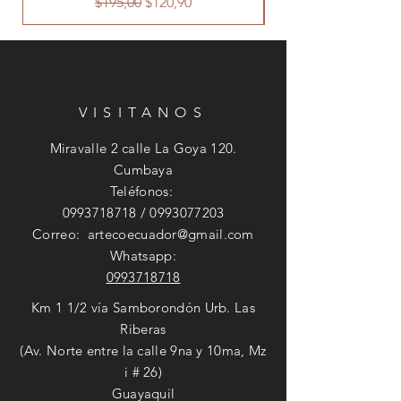
Precio
Precio de oferta
$195,00
$120,90
VISITANOS
Miravalle 2 calle La Goya 120.
Cumbaya
Teléfonos:
0993718718
/
0993077203
Correo:
artecoecuador@gmail.com
Whatsapp:
0993718718
Km 1 1/2 vía Samborondón Urb. Las
Riberas
(Av. Norte entre la calle 9na y 10ma, Mz
i # 26)
Guayaquil