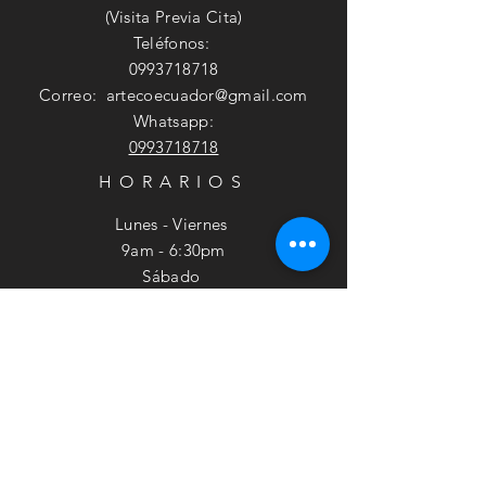
(Visita Previa Cita)
Teléfonos:
0993718718
Correo:
artecoecuador@gmail.com
Whatsapp:
0993718718
HORARIOS
Lunes - Viernes
9am - 6:30pm
​​Sábado
9am - 2pm
SUSCRÍBETE