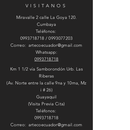
VISITANOS
Miravalle 2 calle La Goya 120.
Cumbaya
Teléfonos:
0993718718
/
0993077203
Correo:
artecoecuador@gmail.com
Whatsapp:
0993718718
Km 1 1/2 vía Samborondón Urb. Las
Riberas
(Av. Norte entre la calle 9na y 10ma, Mz
i # 26)
Guayaquil
(Visita Previa Cita)
Teléfonos:
0993718718
Correo:
artecoecuador@gmail.com