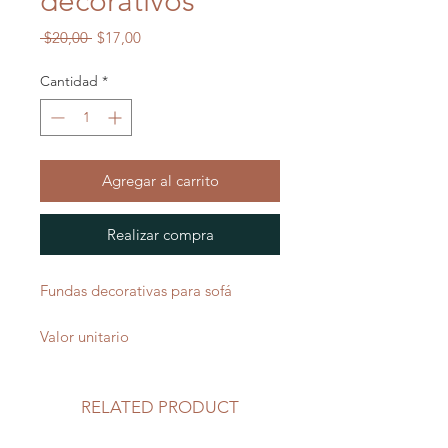
decorativos
Precio
Precio
 $20,00 
$17,00
de
oferta
Cantidad
*
Agregar al carrito
Realizar compra
Fundas decorativas para sofá
Valor unitario
RELATED PRODUCT