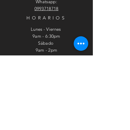
Whatsapp:
0993718718
HORARIOS
Lunes - Viernes
9am - 6:30pm
​​Sábado
9am - 2pm
SUSCRÍBETE
Suscribirse