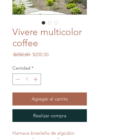
Vívere multicolor
coffee
Precio
Precio
 $250,00 
$200,00
de
oferta
Cantidad
*
Agregar al carrito
Realizar compra
Hamaca brasileña de algodón