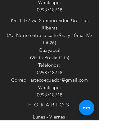
Whatsapp:
0993718718
Km 1 1/2 vía Samborondón Urb. Las
Riberas
(Av. Norte entre la calle 9na y 10ma, Mz
i # 26)
Guayaquil
(Visita Previa Cita)
Teléfonos:
0993718718
Correo:
artecoecuador@gmail.com
Whatsapp:
0993718718
HORARIOS
Lunes - Viernes
9am - 6:30pm
​​Sábado