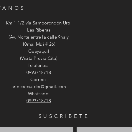
ITANOS
Km 1 1/2 vía Samborondón Urb.
Las Riberas
(Av. Norte entre la calle 9na y
10ma, Mz i # 26)
Guayaquil
(Visita Previa Cita)
Teléfonos:
0993718718
Correo:
artecoecuador@gmail.com
Whatsapp:
0993718718
SUSCRÍBETE